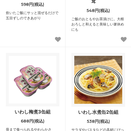
茸
598円(税込)
548円(税込)
炊いたご飯にサッと混ぜるだけで
五目ずしのできあがり
ご飯のおともやお茶漬けに。大根
おろしと和えると美味しい箸休め
にも
いわし梅煮3缶組
いわし水煮缶2缶組
688円(税込)
538円(税込)
骨まで食べられるやわらかさ
サラダやパスタなどの具材にぴっ