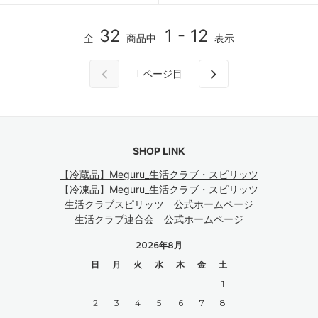
32
1 - 12
全
商品中
表示
1
ページ目
SHOP LINK
【冷蔵品】Meguru_生活クラブ・スピリッツ
【冷凍品】Meguru_生活クラブ・スピリッツ
生活クラブスピリッツ 公式ホームページ
生活クラブ連合会 公式ホームページ
2026年8月
日
月
火
水
木
金
土
1
2
3
4
5
6
7
8