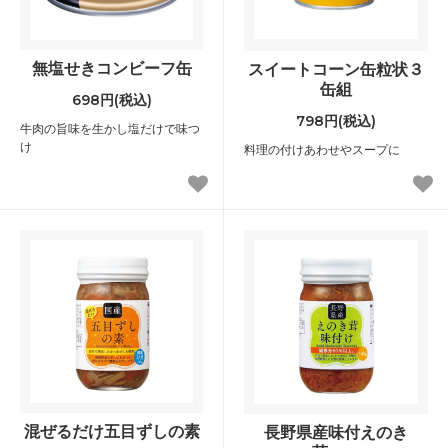
無塩せきコンビーフ缶
スイートコーン缶粒状３
缶組
698円(税込)
798円(税込)
牛肉の旨味を生かし塩だけで味つ
け
料理の付けあわせやスープに
混ぜるだけ五目ずしの素
長野県産味付えのき