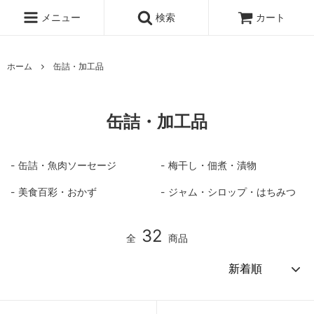
メニュー
検索
カート
ホーム
缶詰・加工品
缶詰・加工品
缶詰・魚肉ソーセージ
梅干し・佃煮・漬物
美食百彩・おかず
ジャム・シロップ・はちみつ
32
全
商品