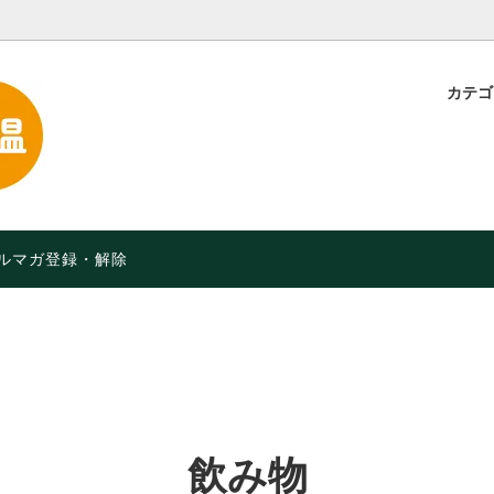
カテ
・粉
定】特別価格！【2026年9月
スープ・味噌汁
品や月限定セールなど】
お菓子・軽食
オーガニック）食品
限定 人気のチョコレート
ルマガ登録・解除
飲み物