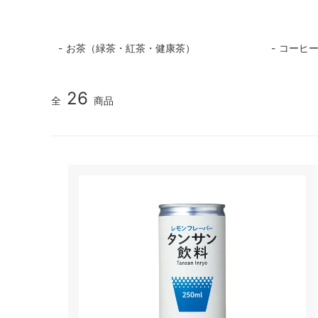
お茶（緑茶・紅茶・健康茶）
コーヒ
26
全
商品