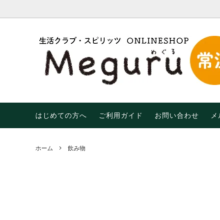
調味料・油
【限定】おトクなわけあり品！
はじめての方へ
米・麺
【期間限
末限定
乾物
飲み物
生活用品
有機（
はじめての方へ
ご利用ガイド
お問い合わせ
メ
ホーム
飲み物