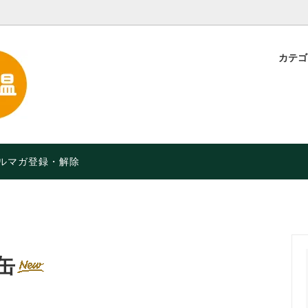
カテ
・粉
定】特別価格！【2026年9月
スープ・味噌汁
品や月限定セールなど】
お菓子・軽食
オーガニック）食品
限定 人気のチョコレート
ルマガ登録・解除
缶