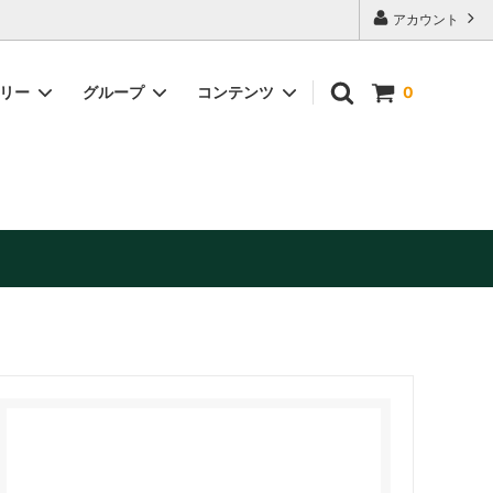
アカウント
ゴリー
グループ
コンテンツ
0
缶詰・加工品
美容・健康補助食品
お酒（日本酒・ワイン他）※お酒は20歳
未満の方には販売できません。