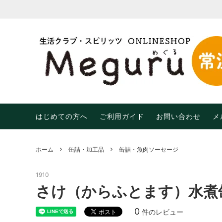
調味料・油
【限定】おトクなわけあり品！
はじめての方へ
米・麺
【期間限
末限定
乾物
飲み物
生活用品
有機（
はじめての方へ
ご利用ガイド
お問い合わせ
メ
ホーム
缶詰・加工品
缶詰・魚肉ソーセージ
1910
さけ（からふとます）水煮
0
件のレビュー