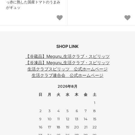
っ赤に熟した国産トマトのうまみ
がギュッ
SHOP LINK
【冷蔵品】Meguru_生活クラブ・スピリッツ
【冷凍品】Meguru_生活クラブ・スピリッツ
生活クラブスピリッツ 公式ホームページ
生活クラブ連合会 公式ホームページ
2026年8月
日
月
火
水
木
金
土
1
2
3
4
5
6
7
8
9
10
11
12
13
14
15
16
17
18
19
20
21
22