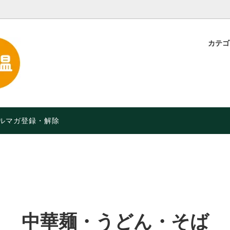
カテ
・粉
定】特別価格！【2026年9月
スープ・味噌汁
品や月限定セールなど】
お菓子・軽食
オーガニック）食品
限定 人気のチョコレート
ルマガ登録・解除
中華麺・うどん・そば