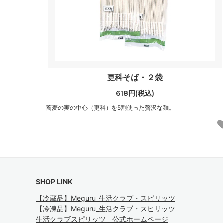
更科そば・２袋
618円(税込)
蕎麦の実の中心（更科）を5割使った贅沢な麺。
SHOP LINK
【冷蔵品】Meguru_生活クラブ・スピリッツ
【冷凍品】Meguru_生活クラブ・スピリッツ
生活クラブスピリッツ 公式ホームページ