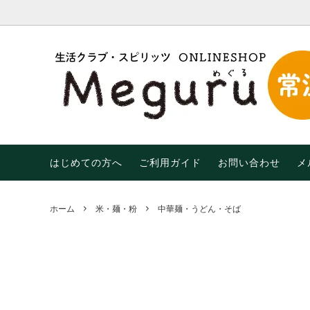
調味料・油
【限定】おトクなわけあり品！
はじめての方へ
米・麺
【期間限
末限定
乾物
飲み物
生活用品
有機（
はじめての方へ
ご利用ガイド
お問い合わせ
メ
ホーム
米・麺・粉
中華麺・うどん・そば