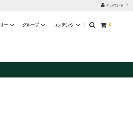
アカウント
ゴリー
グループ
コンテンツ
0
缶詰・加工品
美容・健康補助食品
お酒（日本酒・ワイン他）※お酒は20歳
未満の方には販売できません。