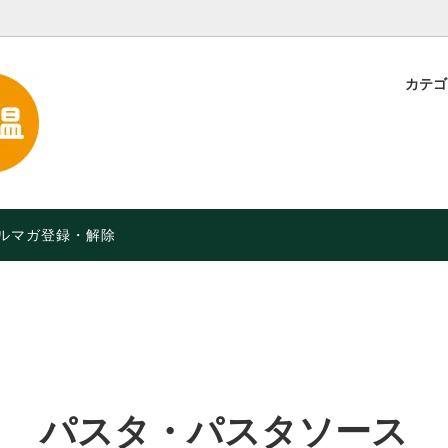
カテ
・粉
定】特別価格！【2026年9月
スープ・味噌汁
品や月限定セールなど】
お菓子・軽食
オーガニック）食品
限定 人気のチョコレート
ルマガ登録・解除
パスタ・パスタソース