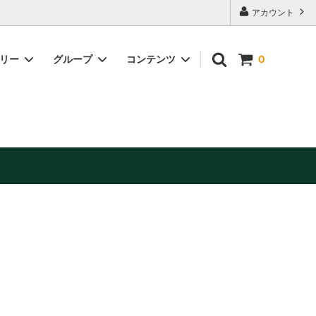
アカウント
ゴリー
グループ
コンテンツ
0
缶詰・加工品
美容・健康補助食品
お酒（日本酒・ワイン他）※お酒は20歳
未満の方には販売できません。