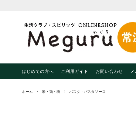
調味料・油
【限定】おトクなわけあり品！
はじめての方へ
米・麺
【期間限
末限定
乾物
飲み物
生活用品
有機（
はじめての方へ
ご利用ガイド
お問い合わせ
メ
ホーム
米・麺・粉
パスタ・パスタソース