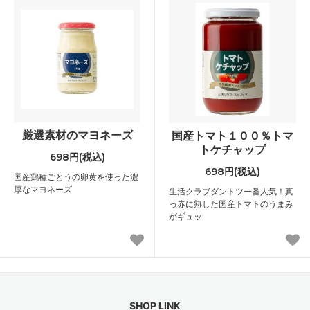
厳選素材のマヨネーズ
国産トマト１００％トマ
トケチャップ
698円(税込)
698円(税込)
国産鶏種ごとうの卵黄を使った濃
厚なマヨネーズ
生活クラブダントツ一番人気！真
っ赤に熟した国産トマトのうまみ
がギュッ
SHOP LINK