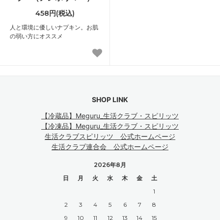
458円(税込)
人と環境に優しいナプキン。お肌
の弱い方にオススメ
SHOP LINK
【冷蔵品】Meguru_生活クラブ・スピリッツ
【冷凍品】Meguru_生活クラブ・スピリッツ
生活クラブスピリッツ 公式ホームページ
生活クラブ連合会 公式ホームページ
2026年8月
日
月
火
水
木
金
土
1
2
3
4
5
6
7
8
9
10
11
12
13
14
15