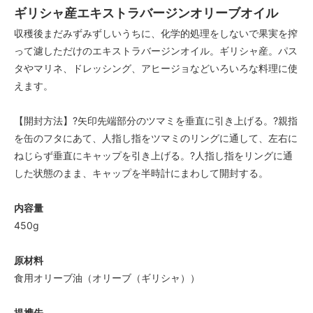
ギリシャ産エキストラバージンオリーブオイル
収穫後まだみずみずしいうちに、化学的処理をしないで果実を搾
って濾しただけのエキストラバージンオイル。ギリシャ産。パス
タやマリネ、ドレッシング、アヒージョなどいろいろな料理に使
えます。
【開封方法】?矢印先端部分のツマミを垂直に引き上げる。?親指
を缶のフタにあて、人指し指をツマミのリングに通して、左右に
ねじらず垂直にキャップを引き上げる。?人指し指をリングに通
した状態のまま、キャップを半時計にまわして開封する。
内容量
450g
原材料
食用オリーブ油（オリーブ（ギリシャ））
提携先