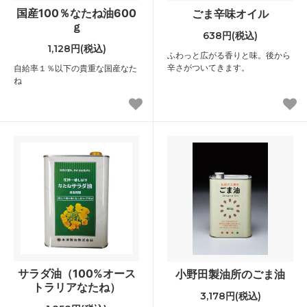
国産100％なたね油600
ごま辛味オイル
ｇ
638円(税込)
1,128円(税込)
ふわっと広がる香りと味。後から
辛さがついてきます。
自給率１％以下の貴重な国産なた
ね
サラダ油（100%オース
小野田製油所のごま油
トラリアなたね）
3,178円(税込)