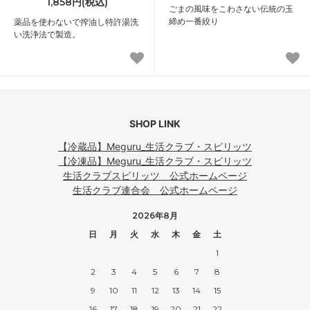
1,858円(税込)
ごまの風味をこわさない伝統の玉
締め一番絞り
薬品を使わないで搾油し特許湯洗
い洗浄法で製造。
SHOP LINK
【冷蔵品】Meguru_生活クラブ・スピリッツ
【冷凍品】Meguru_生活クラブ・スピリッツ
生活クラブスピリッツ 公式ホームページ
生活クラブ連合会 公式ホームページ
2026年8月
日
月
火
水
木
金
土
1
2
3
4
5
6
7
8
9
10
11
12
13
14
15
16
17
18
19
20
21
22