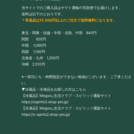
当サイトでのご購入品はヤマト運輸の宅急便でお届けします。
送料は以下のとおりです。
＊常温品は15,000円以上のご注文で送料無料になります。
東北・関東・信越・中部・北陸、中部 840円
関西 920円
中国 1,060円
四国 1,160円
北海道・九州 1,250円
沖縄 2,510円
※一部日にち・時間指定ができない地域がございます。ご了承くださ
い。
▼冷蔵品・冷凍品をお探しの方はこちら
【冷蔵品】Meguru_生活クラブ・スピリッツ通販サイト
https://sspirits3.shop-pro.jp/
【冷凍品】Meguru_生活クラブ・スピリッツ通販サイト
https://s-spirits2.shop-pro.jp/