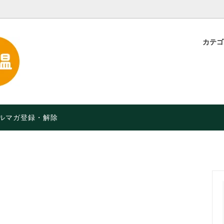
カテ
・粉
定】特別価格！【2026年9月
スープ・味噌汁
品や月限定セールなど】
お菓子・軽食
オーガニック）食品
限定 人気のチョコレート
ルマガ登録・解除