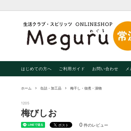
調味料・油
【限定】おトクなわけあり品！
はじめての方へ
米・麺
【期間限
末限定
乾物
飲み物
生活用品
有機（
はじめての方へ
ご利用ガイド
お問い合わせ
メ
ホーム
缶詰・加工品
梅干し・佃煮・漬物
1205
梅びしお
0
件のレビュー