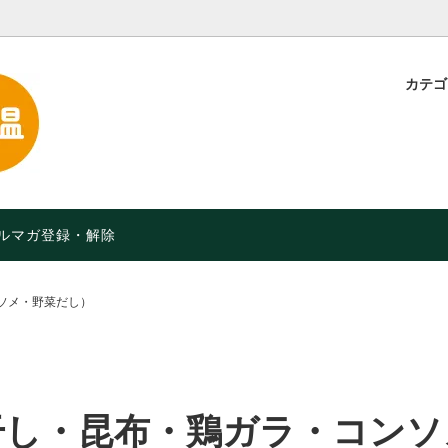
カテ
・粉
定】特別価格！【2026年9月
スープ・味噌汁
品や月限定セールなど】
お菓子・軽食
オーガニック）食品
限定 人気のチョコレート
ルマガ登録・解除
ソメ・野菜だし）
干し・昆布・鶏ガラ・コンソ