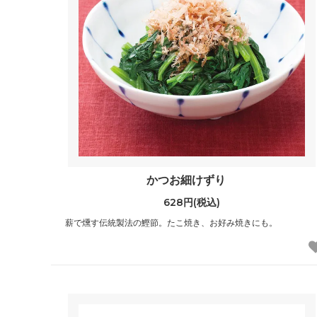
かつお細けずり
628円(税込)
薪で燻す伝統製法の鰹節。たこ焼き、お好み焼きにも。