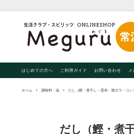
調味料・油
【限定】おトクなわけあり品！
はじめての方へ
米・麺
【期間限
末限定
乾物
飲み物
生活用品
有機（
はじめての方へ
ご利用ガイド
お問い合わせ
メ
ホーム
調味料・油
だし（鰹・煮干し・昆布・鶏ガラ・コン
だし（鰹・煮