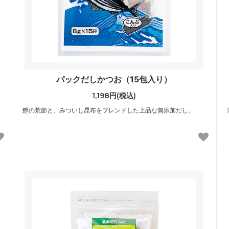
パックだしかつお（15包入り）
1,198円(税込)
鰹の荒節と、みついし昆布をブレンドした上品な無添加だし。