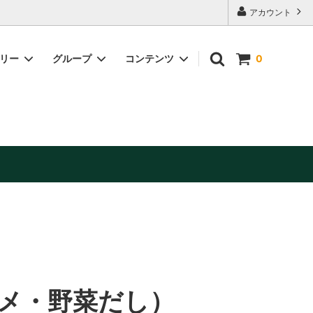
アカウント
ゴリー
グループ
コンテンツ
0
缶詰・加工品
美容・健康補助食品
お酒（日本酒・ワイン他）※お酒は20歳
未満の方には販売できません。
メ・野菜だし）