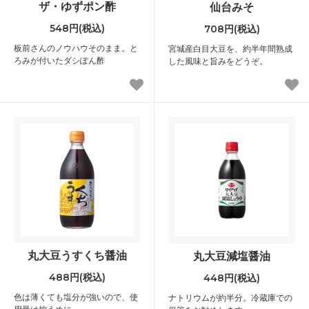
ザ・ゆずポン酢
仙台みそ
548円(税込)
708円(税込)
板前さんのノウハウそのまま。と
宮城産白目大豆を、約半年間熟成
ろみが付いたダシぽん酢
した風味と旨みをどうぞ。
丸大豆うすくち醤油
丸大豆減塩醤油
488円(税込)
448円(税込)
色は薄くても塩分が強いので、使
ナトリウムが約半分。冷蔵庫での